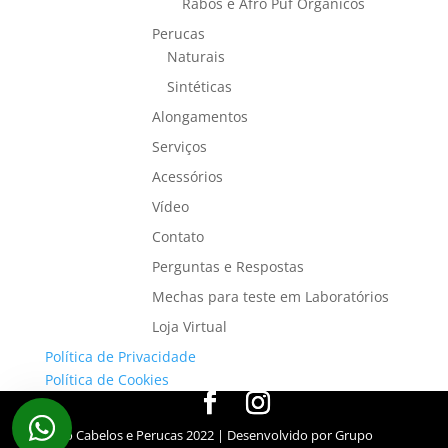
Rabos e Afro Puf Orgânicos
Perucas
Naturais
Sintéticas
Alongamentos
Serviços
Acessórios
Vídeo
Contato
Perguntas e Respostas
Mechas para teste em Laboratórios
Loja Virtual
Política de Privacidade
Política de Cookies
Elvio Cabelos e Perucas 2022
| Desenvolvido por
Grupo