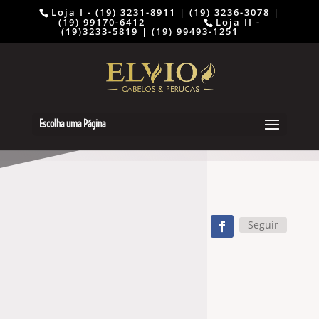
Loja I - (19) 3231-8911 | (19) 3236-3078 |
(19) 99170-6412 ⠀⠀⠀⠀⠀⠀
Loja II -
(19)3233-5819 | (19) 99493-1251
Escolha uma Página
Seguir