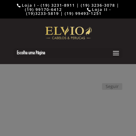
Loja I - (19) 3231-8911 | (19) 3236-3078 |
(19) 99170-6412 ⠀⠀⠀⠀⠀⠀
Loja II -
(19)3233-5819 | (19) 99493-1251
Escolha uma Página
Seguir
Cabeça de Isopor