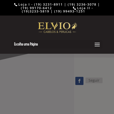
Loja I - (19) 3231-8911 | (19) 3236-3078 |
(19) 99170-6412 ⠀⠀⠀⠀⠀⠀
Loja II -
(19)3233-5819 | (19) 99493-1251
Escolha uma Página
Seguir