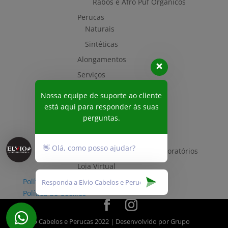
Rabos e Afro Puf Orgânicos
Perucas
Naturais
Sintéticas
Alongamentos
Serviços
Acessórios
Nossa equipe de suporte ao cliente
Vídeo
está aqui para responder às suas
perguntas.
Contato
Perguntas e Respostas
👋 Olá, como posso ajudar?
Mechas para teste em Laboratórios
Loja Virtual
Política de Privacidade
Política de Cookies
Elvio Cabelos e Perucas 2022
| Desenvolvido por
Grupo