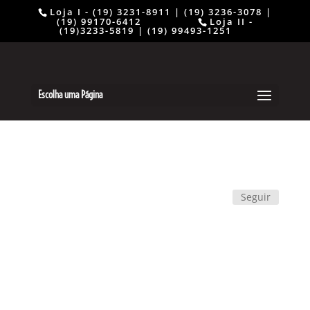
Loja I - (19) 3231-8911 | (19) 3236-3078 |
(19) 99170-6412 ⠀⠀⠀⠀⠀⠀
Loja II -
(19)3233-5819 | (19) 99493-1251
Escolha uma Página
Seguir
Fashion Line