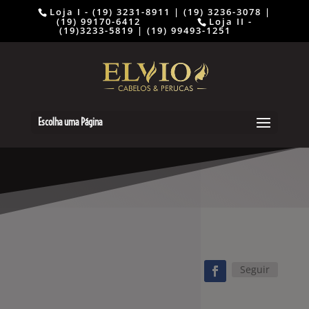
Loja I - (19) 3231-8911 | (19) 3236-3078 |
(19) 99170-6412 ⠀⠀⠀⠀⠀⠀
Loja II -
(19)3233-5819 | (19) 99493-1251
Escolha uma Página
Seguir