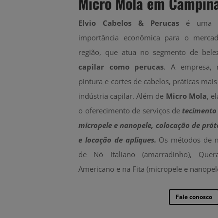
Micro Mola em Campin
Elvio Cabelos & Perucas
é uma e
importância econômica para o merca
região, que atua no segmento de bel
capilar como perucas
. A empresa, n
pintura e cortes de cabelos, práticas mai
indústria capilar. Além de
Micro Mola
, e
o oferecimento de serviços de
tecimento
micropele e nanopele, colocação de prót
e locação de apliques.
Os métodos de me
de Nó Italiano (amarradinho), Quera
Americano e na Fita (micropele e nanopel
Fale conosco