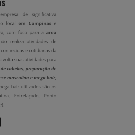
as
mpresa de significativa
do local
em Campinas
e
eza, com foco para a
área
ão realiza atividades de
s conhecidas e cotidianas da
la volta suas atividades para
 de cabelos, preparação de
ese masculina e mega hair,
ga hair utilizados são os
tina, Entrelaçado, Ponto
e).