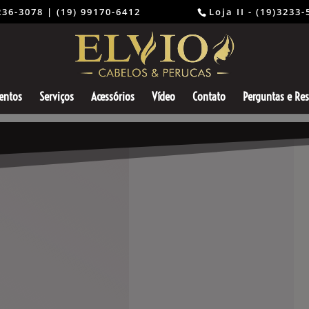
) 3236-3078 | (19) 99170-6412 ⠀⠀⠀⠀⠀⠀
Loja II - (19)3233
entos
Serviços
Acessórios
Vídeo
Contato
Perguntas e Re