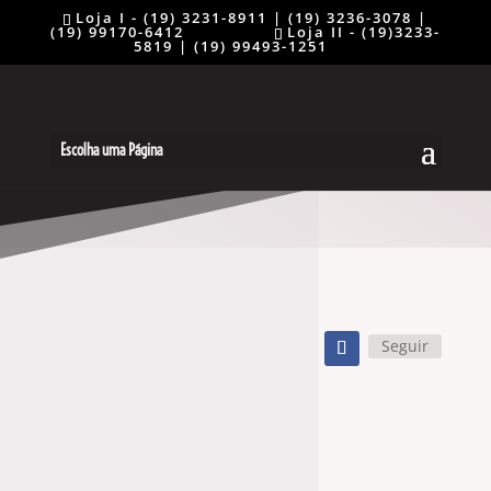
Loja I - (19) 3231-8911 | (19) 3236-3078 |
(19) 99170-6412 ⠀⠀⠀⠀⠀⠀
Loja II - (19)3233-
5819 | (19) 99493-1251
Escolha uma Página
Seguir