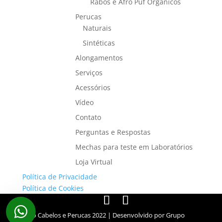
Rabos e Afro Puf Orgânicos
Perucas
Naturais
Sintéticas
Alongamentos
Serviços
Acessórios
Vídeo
Contato
Perguntas e Respostas
Mechas para teste em Laboratórios
Loja Virtual
Política de Privacidade
Política de Cookies
Elvio Cabelos e Perucas 2022
| Desenvolvido por
Grupo