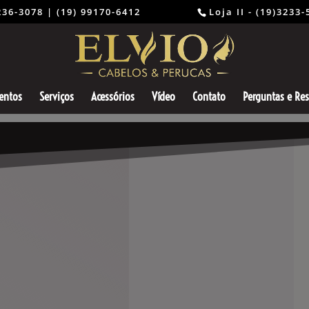
) 3236-3078 | (19) 99170-6412 ⠀⠀⠀⠀⠀⠀
Loja II - (19)3233
entos
Serviços
Acessórios
Vídeo
Contato
Perguntas e Re