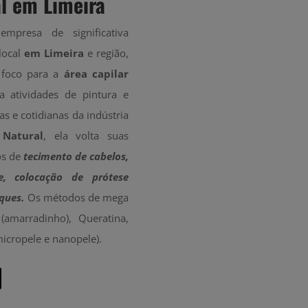
l em Limeira
mpresa de significativa
local
em Limeira
e região,
 foco para a
área capilar
a atividades de pintura e
as e cotidianas da indústria
Natural
, ela volta suas
os de
tecimento de cabelos,
e, colocação de prótese
ques.
Os métodos de mega
(amarradinho), Queratina,
micropele e nanopele).