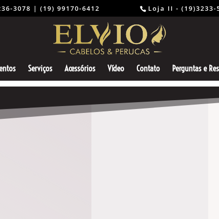
) 3236-3078 | (19) 99170-6412 ⠀⠀⠀⠀⠀⠀
Loja II - (19)3233
entos
Serviços
Acessórios
Vídeo
Contato
Perguntas e Re