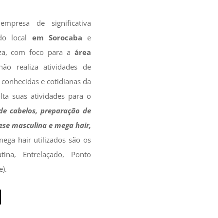
mpresa de significativa
do local
em Sorocaba
e
eza, com foco para a
área
ão realiza atividades de
s conhecidas e cotidianas da
olta suas atividades para o
de cabelos, preparação de
ese masculina e mega hair,
ga hair utilizados são os
tina, Entrelaçado, Ponto
e).